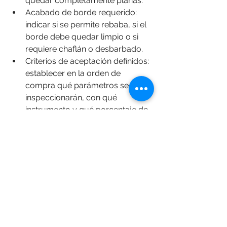
quedar completamente planas.
Acabado de borde requerido: 
indicar si se permite rebaba, si el 
borde debe quedar limpio o si 
requiere chaflán o desbarbado.
Criterios de aceptación definidos: 
establecer en la orden de 
compra qué parámetros se 
inspeccionarán, con qué 
instrumento y qué porcentaje de 
piezas se revisará en cada 
entrega.
Confirmación del proveedor: 
solicitar que el proveedor 
confirme su capacidad de 
proceso para las tolerancias 
requeridas antes de iniciar la 
producción.