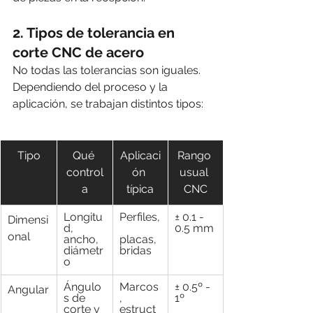
2. Tipos de tolerancia en 
corte CNC de acero
No todas las tolerancias son iguales. 
Dependiendo del proceso y la 
aplicación, se trabajan distintos tipos:
Tipo
Qué 
Aplicaci
Rango 
control
ón 
usual 
a
típica
CNC
Longitu
Perfiles,
± 0.1 - 
Dimensi
d, 
0.5 mm
onal
ancho, 
placas, 
diámetr
bridas
o
Ángulo
Marcos
± 0.5º - 
Angular
s de 
, 
1º
corte y 
estruct