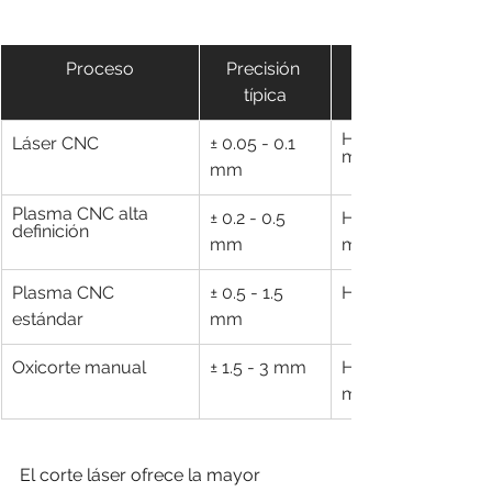
Proceso
Precisión 
típica
Hasta ~25 
Láser CNC
± 0.05 - 0.1 
mm
mm
Plasma CNC alta 
± 0.2 - 0.5 
Hasta 50+ 
definición
mm
mm
Plasma CNC 
± 0.5 - 1.5 
Hasta 50 mm
estándar
mm
Oxicorte manual
± 1.5 - 3 mm
Hasta 300+ 
mm
El corte láser ofrece la mayor 