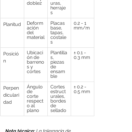
doblez
uras, 
herraje
s
Deform
Placas 
0.2 - 1 
Planitud
ación 
base, 
mm/m
del 
tapas, 
material
costale
s
Ubicaci
Plantilla
± 0.1 - 
Posició
ón de 
s, 
0.3 mm
n
barreno
piezas 
s y 
de 
cortes
ensam
ble
Ángulo 
Cortes 
± 0.2 - 
Perpen
de 
estruct
0.5 mm
diculari
corte 
urales, 
respect
bordes 
dad
o al 
de 
plano
sellado
Nota técnica: 
La tolerancia de 